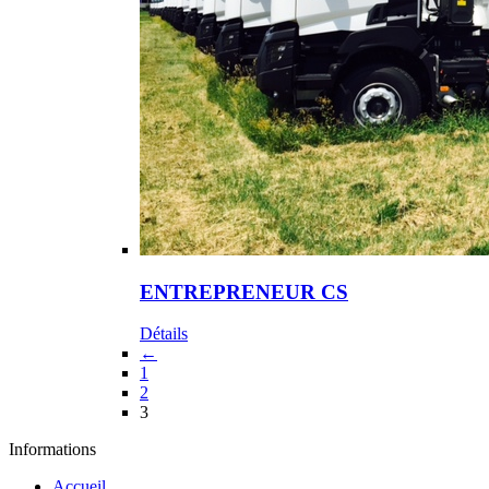
ENTREPRENEUR CS
Détails
←
1
2
3
Informations
Accueil