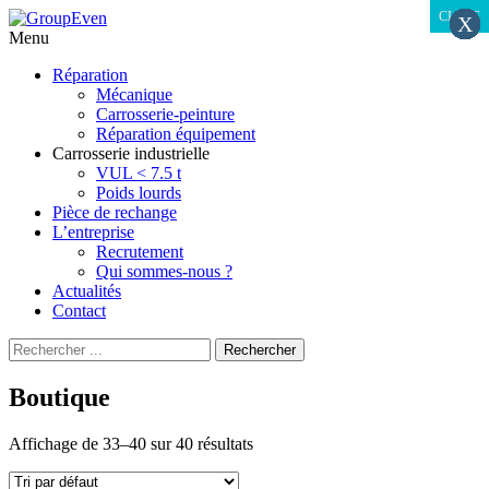
CLOSE
CLOSE
X
X
X
X
X
X
X
X
X
X
X
X
X
X
X
X
X
X
X
X
X
X
X
X
X
X
X
X
X
X
X
X
X
X
X
X
X
X
X
X
X
Menu
Aller
Réparation
au
Mécanique
contenu
Carrosserie-peinture
principal
Réparation équipement
Carrosserie industrielle
VUL < 7.5 t
Poids lourds
Pièce de rechange
L’entreprise
Recrutement
Qui sommes-nous ?
Actualités
Contact
Recherche
Rechercher
pour
:
Boutique
Affichage de 33–40 sur 40 résultats