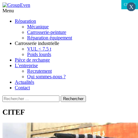
CLOSE
CLOSE
X
X
X
X
X
X
X
X
X
X
X
X
X
X
X
X
X
X
X
X
X
X
X
X
X
X
X
X
X
X
X
X
X
X
X
X
X
X
X
X
X
Menu
Aller
Réparation
au
Mécanique
contenu
Carrosserie-peinture
principal
Réparation équipement
Carrosserie industrielle
VUL < 7.5 t
Poids lourds
Pièce de rechange
L’entreprise
Recrutement
Qui sommes-nous ?
Actualités
Contact
Recherche
Rechercher
pour
:
CITEF