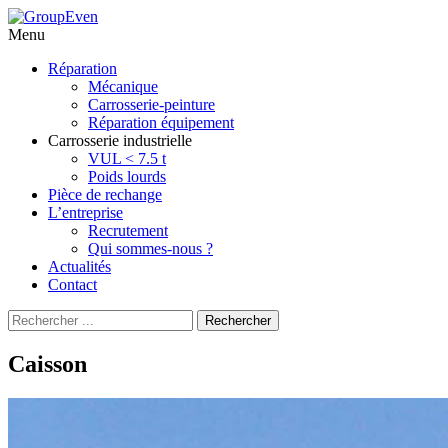
Menu
Aller
Réparation
au
Mécanique
contenu
Carrosserie-peinture
principal
Réparation équipement
Carrosserie industrielle
VUL < 7.5 t
Poids lourds
Pièce de rechange
L’entreprise
Recrutement
Qui sommes-nous ?
Actualités
Contact
Recherche
Rechercher
pour
:
Caisson