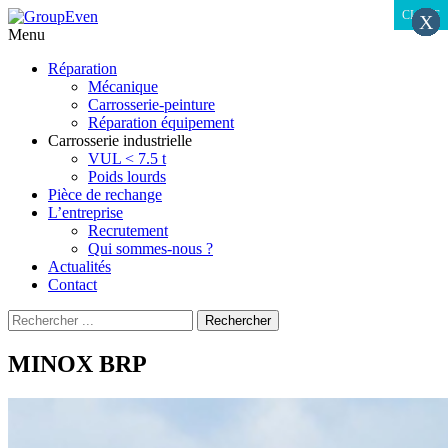
CLOSE
CLOSE
X
X
X
X
X
X
X
X
X
X
X
X
X
X
X
X
X
X
X
X
X
X
X
X
X
X
X
X
X
X
X
X
X
X
X
X
X
X
X
X
X
Menu
Aller
Réparation
au
Mécanique
contenu
Carrosserie-peinture
principal
Réparation équipement
Carrosserie industrielle
VUL < 7.5 t
Poids lourds
Pièce de rechange
L’entreprise
Recrutement
Qui sommes-nous ?
Actualités
Contact
Recherche
Rechercher
pour
:
MINOX BRP