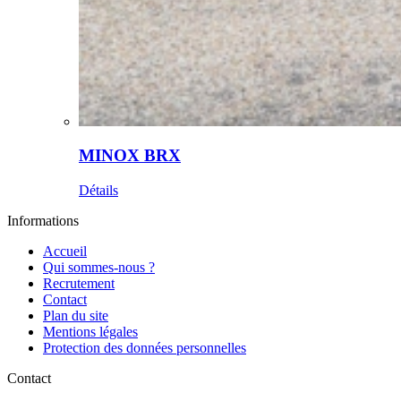
MINOX BRX
Détails
Informations
Accueil
Qui sommes-nous ?
Recrutement
Contact
Plan du site
Mentions légales
Protection des données personnelles
Contact