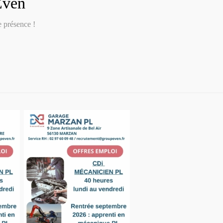
Even
 présence !