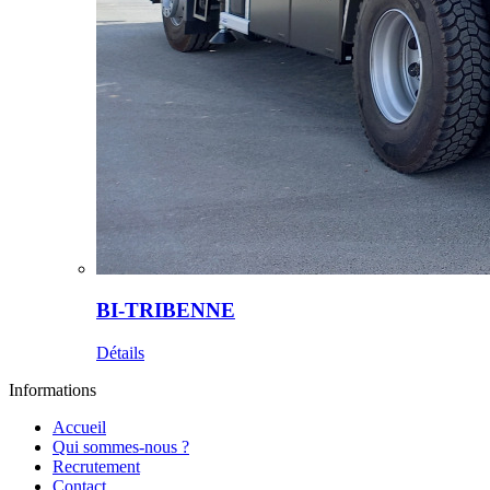
BI-TRIBENNE
Détails
Informations
Accueil
Qui sommes-nous ?
Recrutement
Contact