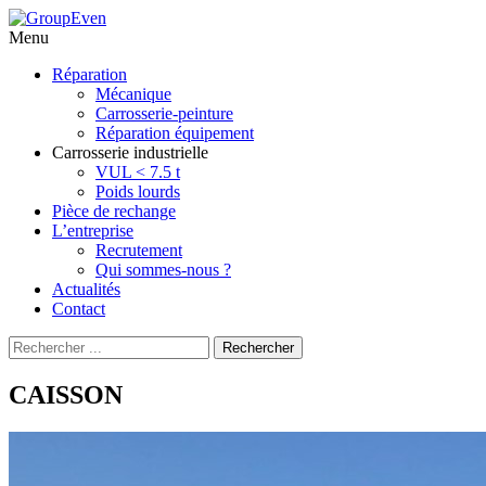
Menu
Aller
Réparation
au
Mécanique
contenu
Carrosserie-peinture
principal
Réparation équipement
Carrosserie industrielle
VUL < 7.5 t
Poids lourds
Pièce de rechange
L’entreprise
Recrutement
Qui sommes-nous ?
Actualités
Contact
Recherche
Rechercher
pour
:
CAISSON